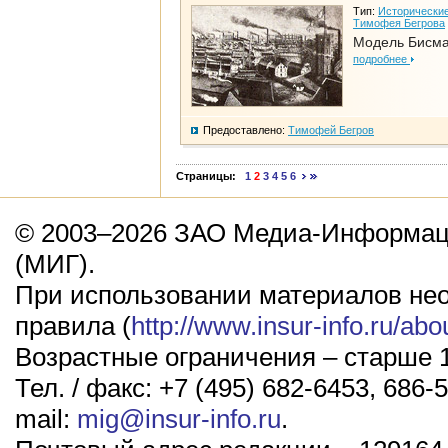
Тип:
Исторические
Тимофея Бегрова
Модель Бисм
подробнее
Предоставлено:
Тимофей Бегров
Страницы:
1
2
3
4
5
6
© 2003–2026 ЗАО Медиа-Информаци
(МИГ).
При использовании материалов не
правила (
http://www.insur-info.ru/abo
Возрастные ограничения – старше 1
Тел. / факс: +7 (495) 682-6453, 686-5
mail:
mig@insur-info.ru
.