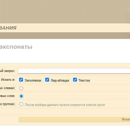
 экспонаты
ый запрос:
Искать в:
Заголовках
Лид-абзацах
Текстах
ых словах:
евых слов:
х группах:
После выбора данного пункта откроется список групп