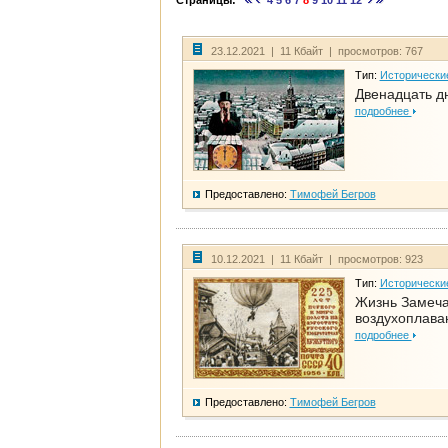
Страницы:
4
5
6
7
8
9
10
11
12
23.12.2021 | 11 Кбайт | просмотров: 767
Тип:
Исторически
Двенадцать д
подробнее
Предоставлено:
Тимофей Бегров
10.12.2021 | 11 Кбайт | просмотров: 923
Тип:
Исторически
Жизнь Замеча
воздухоплава
подробнее
Предоставлено:
Тимофей Бегров