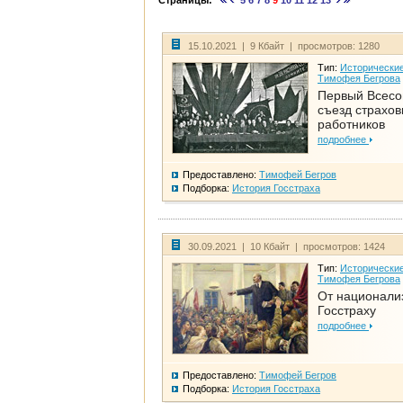
Страницы:
5
6
7
8
9
10
11
12
13
15.10.2021 | 9 Кбайт | просмотров: 1280
Тип:
Исторические
Тимофея Бегрова
Первый Всес
съезд страхо
работников
подробнее
Предоставлено:
Тимофей Бегров
Подборка:
История Госстраха
30.09.2021 | 10 Кбайт | просмотров: 1424
Тип:
Исторические
Тимофея Бегрова
От национали
Госстраху
подробнее
Предоставлено:
Тимофей Бегров
Подборка:
История Госстраха