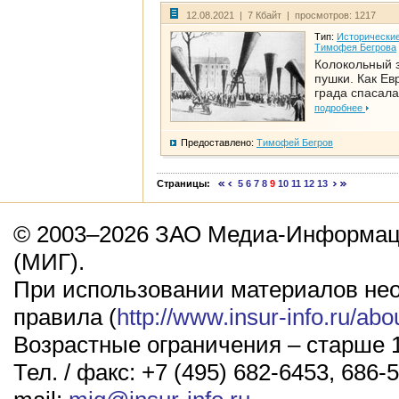
12.08.2021 | 7 Кбайт | просмотров: 1217
Тип:
Исторические
Тимофея Бегрова
Колокольный 
пушки. Как Ев
града спасала
подробнее
Предоставлено:
Тимофей Бегров
Страницы:
5
6
7
8
9
10
11
12
13
© 2003–2026 ЗАО Медиа-Информаци
(МИГ).
При использовании материалов не
правила (
http://www.insur-info.ru/abo
Возрастные ограничения – старше 1
Тел. / факс: +7 (495) 682-6453, 686-5