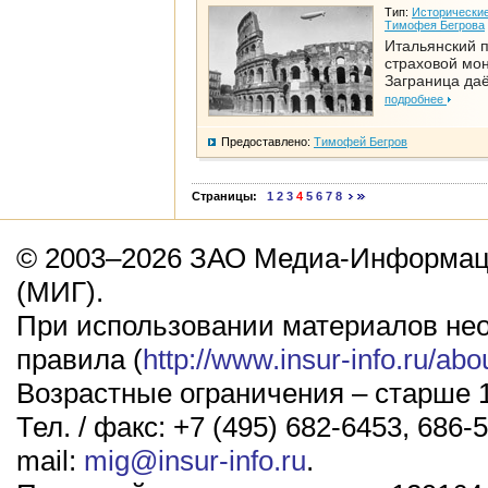
Тип:
Исторические
Тимофея Бегрова
Итальянский п
страховой мо
Заграница да
подробнее
Предоставлено:
Тимофей Бегров
Страницы:
1
2
3
4
5
6
7
8
© 2003–2026 ЗАО Медиа-Информаци
(МИГ).
При использовании материалов не
правила (
http://www.insur-info.ru/abo
Возрастные ограничения – старше 1
Тел. / факс: +7 (495) 682-6453, 686-5
mail:
mig@insur-info.ru
.