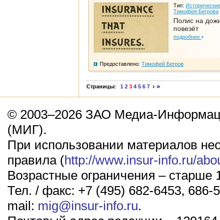
Тип:
Исторические
Тимофея Бегрова
Полис на дож
повезёт
подробнее
Предоставлено:
Тимофей Бегров
Страницы:
1
2
3
4
5
6
7
© 2003–2026 ЗАО Медиа-Информаци
(МИГ).
При использовании материалов не
правила (
http://www.insur-info.ru/abo
Возрастные ограничения – старше 1
Тел. / факс: +7 (495) 682-6453, 686-5
mail:
mig@insur-info.ru
.