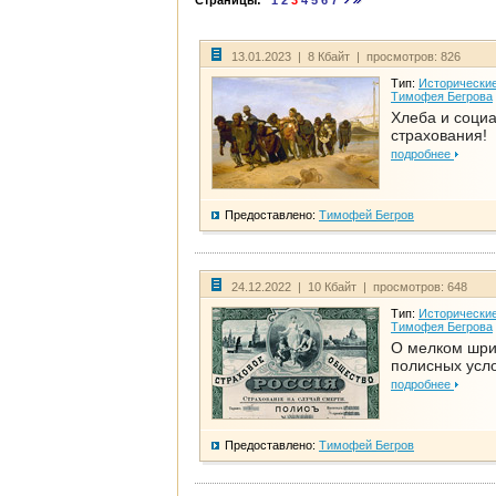
Страницы:
1
2
3
4
5
6
7
13.01.2023 | 8 Кбайт | просмотров: 826
Тип:
Исторические
Тимофея Бегрова
Хлеба и соци
страхования!
подробнее
Предоставлено:
Тимофей Бегров
24.12.2022 | 10 Кбайт | просмотров: 648
Тип:
Исторические
Тимофея Бегрова
О мелком шр
полисных усл
подробнее
Предоставлено:
Тимофей Бегров