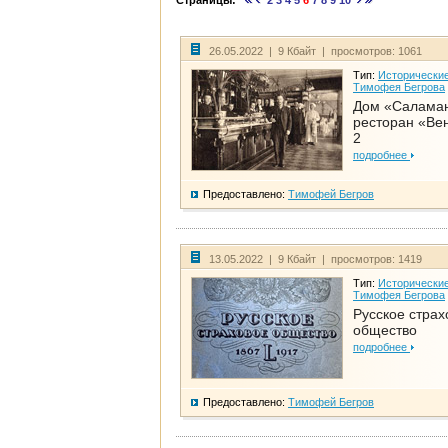
Страницы:
2
3
4
5
6
7
8
9
10
26.05.2022 | 9 Кбайт | просмотров: 1061
Тип:
Исторические
Тимофея Бегрова
Дом «Салама
ресторан «Вен
2
подробнее
Предоставлено:
Тимофей Бегров
13.05.2022 | 9 Кбайт | просмотров: 1419
Тип:
Исторические
Тимофея Бегрова
Русское страх
общество
подробнее
Предоставлено:
Тимофей Бегров