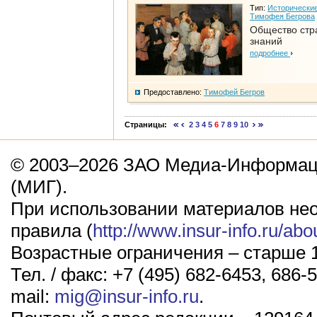
Тип:
Исторические
Тимофея Бегрова
Общество стр
знаний
подробнее
Предоставлено:
Тимофей Бегров
Страницы:
2
3
4
5
6
7
8
9
10
© 2003–2026 ЗАО Медиа-Информаци
(МИГ).
При использовании материалов не
правила (
http://www.insur-info.ru/abo
Возрастные ограничения – старше 1
Тел. / факс: +7 (495) 682-6453, 686-5
mail:
mig@insur-info.ru
.