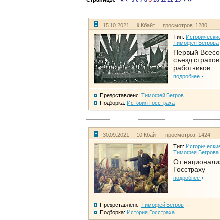
Страницы:
5
6
7
8
9
10
11
12
13
15.10.2021 | 9 Кбайт | просмотров: 1280
Тип:
Исторические
Тимофея Бегрова
Первый Всес
съезд страхо
работников
подробнее
Предоставлено:
Тимофей Бегров
Подборка:
История Госстраха
30.09.2021 | 10 Кбайт | просмотров: 1424
Тип:
Исторические
Тимофея Бегрова
От национали
Госстраху
подробнее
Предоставлено:
Тимофей Бегров
Подборка:
История Госстраха