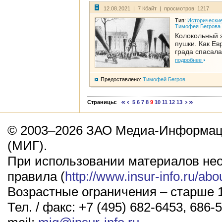
12.08.2021 | 7 Кбайт | просмотров: 1217
Тип:
Исторические
Тимофея Бегрова
Колокольный 
пушки. Как Ев
града спасала
подробнее
Предоставлено:
Тимофей Бегров
Страницы:
5
6
7
8
9
10
11
12
13
© 2003–2026 ЗАО Медиа-Информаци
(МИГ).
При использовании материалов не
правила (
http://www.insur-info.ru/abo
Возрастные ограничения – старше 1
Тел. / факс: +7 (495) 682-6453, 686-5