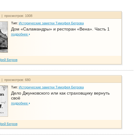
т | просмотров: 1008
Тип:
Исторические заметки Тимофея Бегрова
Дом «Саламандры» и ресторан «Вена». Часть 1
подробнее
фей Бегров
т | просмотров: 680
Тип:
Исторические заметки Тимофея Бегрова
Дело Джунковского или как страховщику вернуть
своё
подробнее
фей Бегров