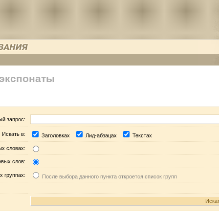
 экспонаты
ый запрос:
Искать в:
Заголовках
Лид-абзацах
Текстах
ых словах:
евых слов:
х группах:
После выбора данного пункта откроется список групп