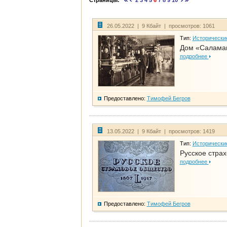
Страницы:
2
3
4
5
6
7
8
9
10
26.05.2022 | 9 Кбайт | просмотров: 1061
Тип:
Исторически
Дом «Саламан
подробнее
Предоставлено:
Тимофей Бегров
13.05.2022 | 9 Кбайт | просмотров: 1419
Тип:
Исторически
Русское стра
подробнее
Предоставлено:
Тимофей Бегров