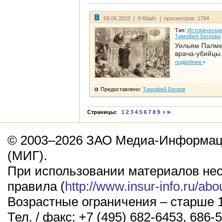
09.06.2022 | 9 Кбайт | просмотров: 1794
Тип:
Исторические
Тимофея Бегрова
Уильям Палме
врача-убийцы.
подробнее
Предоставлено:
Тимофей Бегров
Страницы:
1
2
3
4
5
6
7
8
9
© 2003–2026 ЗАО Медиа-Информаци
(МИГ).
При использовании материалов не
правила (
http://www.insur-info.ru/abo
Возрастные ограничения – старше 1
Тел. / факс: +7 (495) 682-6453, 686-5