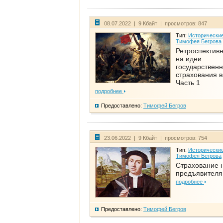
08.07.2022 | 9 Кбайт | просмотров: 847
Тип:
Исторические
Тимофея Бегрова
Ретроспективн
на идеи
государственн
страхования 
Часть 1
подробнее
Предоставлено:
Тимофей Бегров
23.06.2022 | 9 Кбайт | просмотров: 754
Тип:
Исторические
Тимофея Бегрова
Страхование 
предъявителя
подробнее
Предоставлено:
Тимофей Бегров