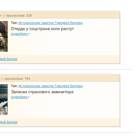
йт | просмотров: 828
Тип:
Исторические заметки Тимофея Бегрова
Откуда у соцстраха ноги растут
подробнее
фей Бегров
т | просмотров: 794
Тип:
Исторические заметки Тимофея Бегрова
Записки страхового аквизитора
подробнее
фей Бегров