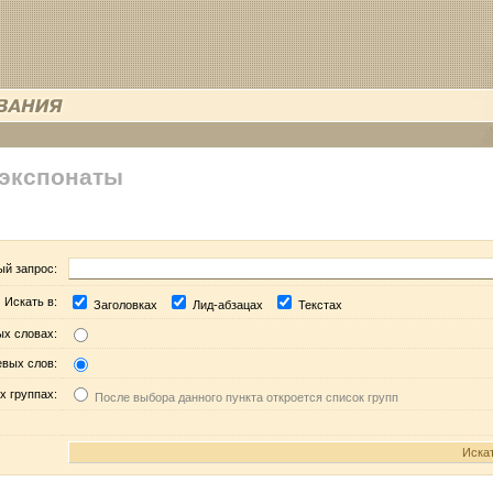
 экспонаты
ый запрос:
Искать в:
Заголовках
Лид-абзацах
Текстах
ых словах:
евых слов:
х группах:
После выбора данного пункта откроется список групп