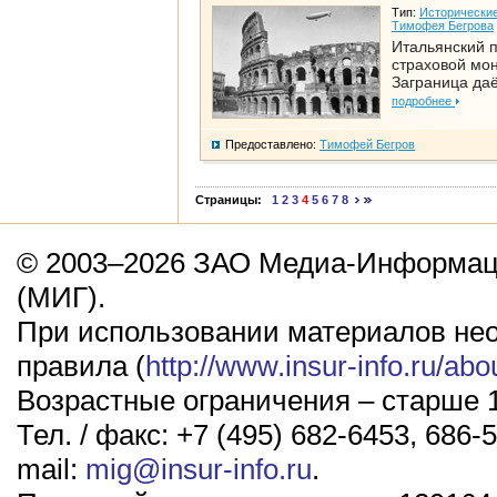
Тип:
Исторические
Тимофея Бегрова
Итальянский п
страховой мо
Заграница да
подробнее
Предоставлено:
Тимофей Бегров
Страницы:
1
2
3
4
5
6
7
8
© 2003–2026 ЗАО Медиа-Информаци
(МИГ).
При использовании материалов не
правила (
http://www.insur-info.ru/abo
Возрастные ограничения – старше 1
Тел. / факс: +7 (495) 682-6453, 686-5
mail:
mig@insur-info.ru
.