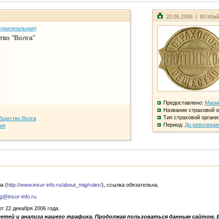
20.05.2008 | 80 Кба
(оригинальная)
во "Волга"
Предоставлено:
Мари
Название страховой о
Тип страховой органи
бщество Волга
Период:
До революци
ия
а (
http://www.insur-info.ru/about_mig/rules/
), ссылка обязательна.
g@insur-info.ru
.
 22 декабря 2006 года.
сетей и анализа нашего трафика. Продолжая пользоваться данным сайтом, 