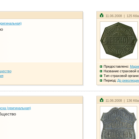
11.06.2008 | 125 Кб
оригинальная)
во
Предоставлено:
Мари
бщество
Название страховой о
ия
Тип страховой органи
Период:
До революци
11.06.2008 | 136 Кб
ска (оригинальная)
бщество