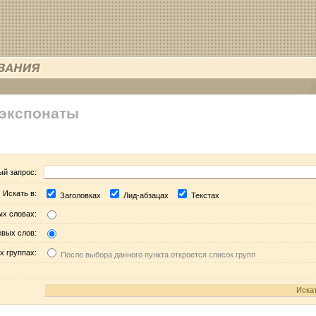
 экспонаты
ый запрос:
Искать в:
Заголовках
Лид-абзацах
Текстах
ых словах:
евых слов:
х группах:
После выбора данного пункта откроется список групп