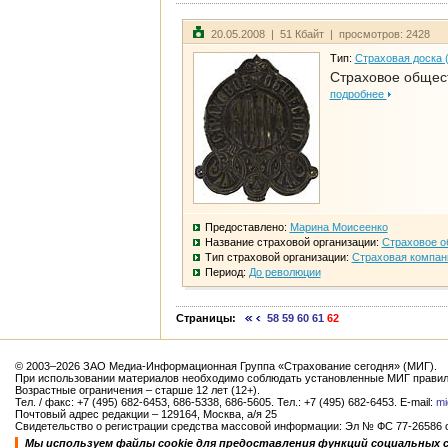
20.05.2008 | 51 Кбайт | просмотров: 2428
Тип:
Страховая доска 
Страховое общест
подробнее
Предоставлено:
Марина Моисеенко
Название страховой организации:
Страховое о
Тип страховой организации:
Страховая компан
Период:
До революции
Страницы:
58
59
60
61
62
© 2003–2026 ЗАО Медиа-Информационная Группа «Страхование сегодня» (МИГ).
При использовании материалов необходимо соблюдать установленные МИГ правил
Возрастные ограничения – старше 12 лет (12+).
Тел. / факс: +7 (495) 682-6453, 686-5338, 686-5605. Тел.: +7 (495) 682-6453. E-mail:
mi
Почтовый адрес редакции – 129164, Москва, а/я 25
Свидетельство о регистрации средства массовой информации: Эл № ФС 77-26586 от
Мы используем файлы cookie для предоставления функций социальных 