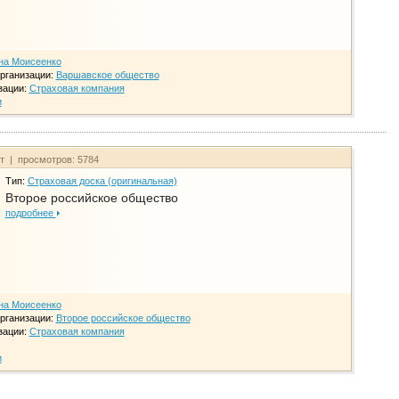
на Моисеенко
рганизации:
Варшавское общество
зации:
Страховая компания
и
йт | просмотров: 5784
Тип:
Страховая доска (оригинальная)
Второе российское общество
подробнее
на Моисеенко
рганизации:
Второе российское общество
зации:
Страховая компания
и