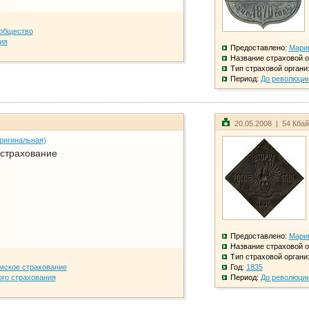
общество
ия
Предоставлено:
Мари
Название страховой о
Тип страховой органи
Период:
До революци
20.05.2008 | 54 Кба
ригинальная)
 страхование
Предоставлено:
Мари
Название страховой о
Тип страховой органи
мское страхование
Год:
1835
го страхования
Период:
До революци