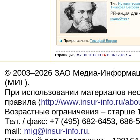
Тип:
Исторические
Тимофея Бегрова
PR-акция дли
подробнее
Предоставлено:
Тимофей Бегров
Страницы:
10
11
12
13
14
15
16
17
18
© 2003–2026 ЗАО Медиа-Информаци
(МИГ).
При использовании материалов не
правила (
http://www.insur-info.ru/abo
Возрастные ограничения – старше 1
Тел. / факс: +7 (495) 682-6453, 686-5
mail:
mig@insur-info.ru
.