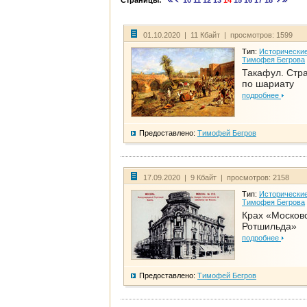
Страницы:
10
11
12
13
14
15
16
17
18
01.10.2020 | 11 Кбайт | просмотров: 1599
Тип:
Исторические
Тимофея Бегрова
Такафул. Стр
по шариату
подробнее
Предоставлено:
Тимофей Бегров
17.09.2020 | 9 Кбайт | просмотров: 2158
Тип:
Исторические
Тимофея Бегрова
Крах «Москов
Ротшильда»
подробнее
Предоставлено:
Тимофей Бегров