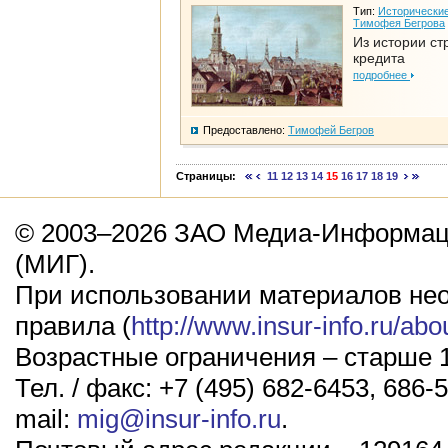
Тип:
Исторические
Тимофея Бегрова
Из истории ст
кредита
подробнее
Предоставлено:
Тимофей Бегров
Страницы:
11
12
13
14
15
16
17
18
19
© 2003–2026 ЗАО Медиа-Информаци
(МИГ).
При использовании материалов не
правила (
http://www.insur-info.ru/abo
Возрастные ограничения – старше 1
Тел. / факс: +7 (495) 682-6453, 686-5
mail:
mig@insur-info.ru
.