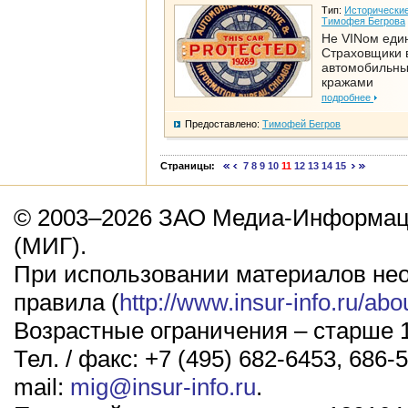
Тип:
Исторические
Тимофея Бегрова
Не VINом еди
Страховщики 
автомобильн
кражами
подробнее
Предоставлено:
Тимофей Бегров
Страницы:
7
8
9
10
11
12
13
14
15
© 2003–2026 ЗАО Медиа-Информаци
(МИГ).
При использовании материалов не
правила (
http://www.insur-info.ru/abo
Возрастные ограничения – старше 1
Тел. / факс: +7 (495) 682-6453, 686-5
mail:
mig@insur-info.ru
.