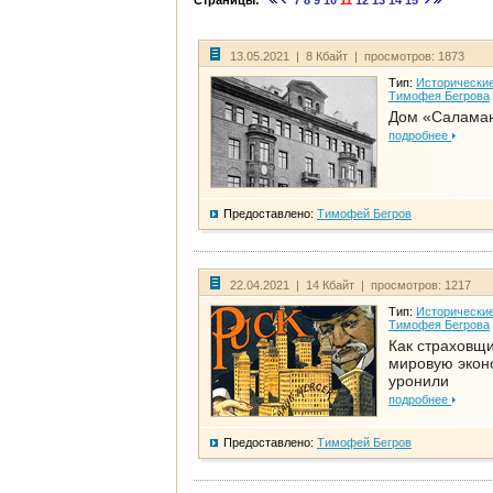
Страницы:
7
8
9
10
11
12
13
14
15
13.05.2021 | 8 Кбайт | просмотров: 1873
Тип:
Исторические
Тимофея Бегрова
Дом «Салама
подробнее
Предоставлено:
Тимофей Бегров
22.04.2021 | 14 Кбайт | просмотров: 1217
Тип:
Исторические
Тимофея Бегрова
Как страховщ
мировую экон
уронили
подробнее
Предоставлено:
Тимофей Бегров