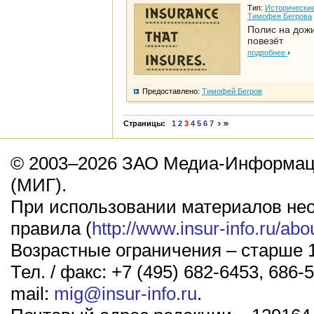
Тип:
Исторические
Тимофея Бегрова
Полис на дож
повезёт
подробнее
Предоставлено:
Тимофей Бегров
Страницы:
1
2
3
4
5
6
7
© 2003–2026 ЗАО Медиа-Информаци
(МИГ).
При использовании материалов не
правила (
http://www.insur-info.ru/abo
Возрастные ограничения – старше 1
Тел. / факс: +7 (495) 682-6453, 686-5
mail:
mig@insur-info.ru
.