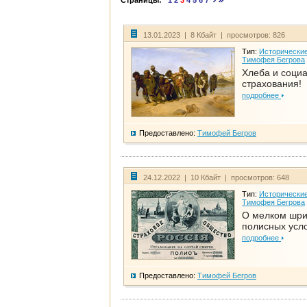
Страницы:
1
2
3
4
5
6
7
13.01.2023 | 8 Кбайт | просмотров: 826
Тип:
Исторические
Тимофея Бегрова
Хлеба и соци
страхования!
подробнее
Предоставлено:
Тимофей Бегров
24.12.2022 | 10 Кбайт | просмотров: 648
Тип:
Исторические
Тимофея Бегрова
О мелком шр
полисных усл
подробнее
Предоставлено:
Тимофей Бегров