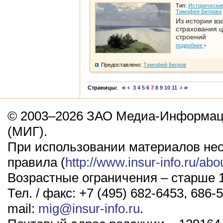
Тип:
Исторические
Тимофея Бегрова
Из истории вз
страхования 
строений
подробнее
Предоставлено:
Тимофей Бегров
Страницы:
3
4
5
6
7
8
9
10
11
© 2003–2026 ЗАО Медиа-Информаци
(МИГ).
При использовании материалов не
правила (
http://www.insur-info.ru/abo
Возрастные ограничения – старше 1
Тел. / факс: +7 (495) 682-6453, 686-5
mail:
mig@insur-info.ru
.