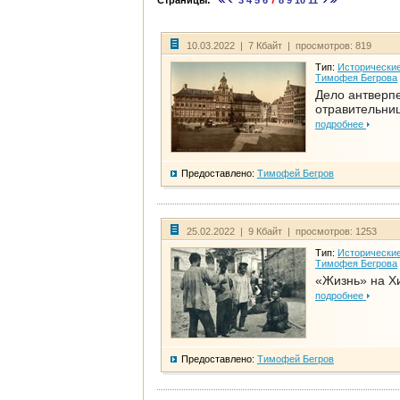
Страницы:
3
4
5
6
7
8
9
10
11
10.03.2022 | 7 Кбайт | просмотров: 819
Тип:
Исторические
Тимофея Бегрова
Дело антверп
отравительни
подробнее
Предоставлено:
Тимофей Бегров
25.02.2022 | 9 Кбайт | просмотров: 1253
Тип:
Исторические
Тимофея Бегрова
«Жизнь» на Х
подробнее
Предоставлено:
Тимофей Бегров