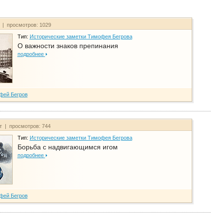
т | просмотров: 1029
Тип:
Исторические заметки Тимофея Бегрова
О важности знаков препинания
подробнее
фей Бегров
йт | просмотров: 744
Тип:
Исторические заметки Тимофея Бегрова
Борьба с надвигающимся игом
подробнее
фей Бегров