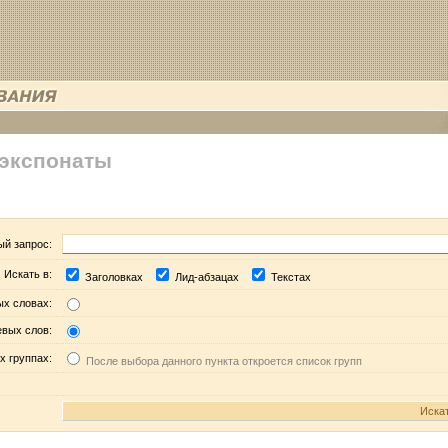
 экспонаты
ый запрос:
Искать в:
Заголовках
Лид-абзацах
Текстах
ых словах:
евых слов:
х группах:
После выбора данного пункта откроется список групп