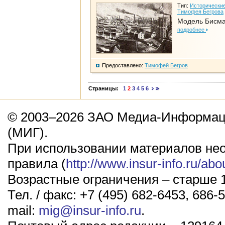
Тип:
Исторические
Тимофея Бегрова
Модель Бисм
подробнее
Предоставлено:
Тимофей Бегров
Страницы:
1
2
3
4
5
6
© 2003–2026 ЗАО Медиа-Информаци
(МИГ).
При использовании материалов не
правила (
http://www.insur-info.ru/abo
Возрастные ограничения – старше 1
Тел. / факс: +7 (495) 682-6453, 686-5
mail:
mig@insur-info.ru
.