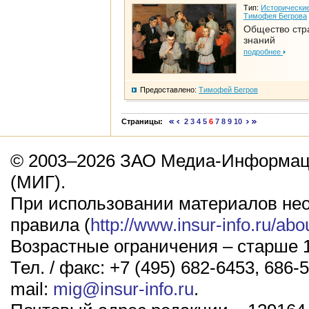
Тип:
Исторические
Тимофея Бегрова
Общество стр
знаний
подробнее
Предоставлено:
Тимофей Бегров
Страницы:
2
3
4
5
6
7
8
9
10
© 2003–2026 ЗАО Медиа-Информаци
(МИГ).
При использовании материалов не
правила (
http://www.insur-info.ru/abo
Возрастные ограничения – старше 1
Тел. / факс: +7 (495) 682-6453, 686-5
mail:
mig@insur-info.ru
.