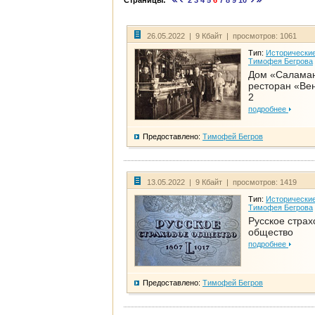
Страницы:
2
3
4
5
6
7
8
9
10
26.05.2022 | 9 Кбайт | просмотров: 1061
Тип:
Исторические
Тимофея Бегрова
Дом «Салама
ресторан «Вен
2
подробнее
Предоставлено:
Тимофей Бегров
13.05.2022 | 9 Кбайт | просмотров: 1419
Тип:
Исторические
Тимофея Бегрова
Русское страх
общество
подробнее
Предоставлено:
Тимофей Бегров