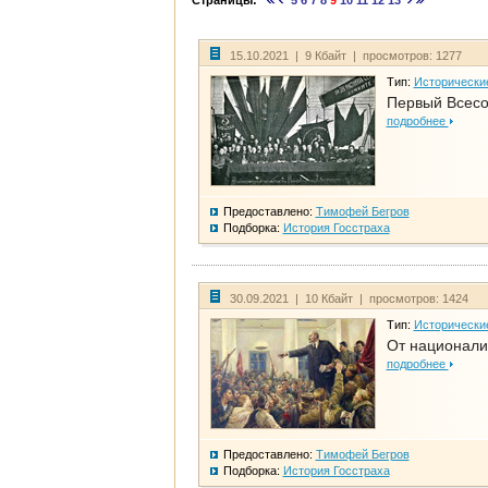
Страницы:
5
6
7
8
9
10
11
12
13
15.10.2021 | 9 Кбайт | просмотров: 1277
Тип:
Исторически
Первый Всесо
подробнее
Предоставлено:
Тимофей Бегров
Подборка:
История Госстраха
30.09.2021 | 10 Кбайт | просмотров: 1424
Тип:
Исторически
От национали
подробнее
Предоставлено:
Тимофей Бегров
Подборка:
История Госстраха