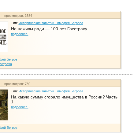
т | просмотров: 1684
Тип:
Исторические заметки Тимофея Бегрова
Не наживы ради — 100 лет Госстраху
подробнее
фей Бегров
сстраха
т | просмотров: 780
Тип:
Исторические заметки Тимофея Бегрова
На какую сумму сгорало имущества в России? Часть
1
подробнее
фей Бегров