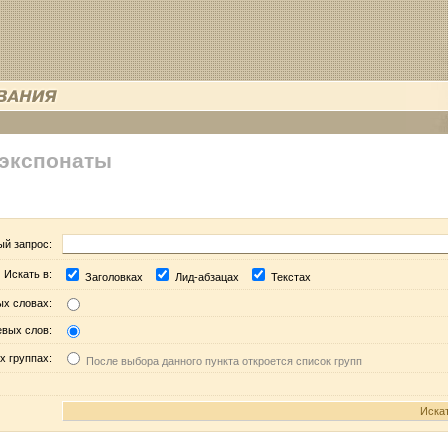
 экспонаты
ый запрос:
Искать в:
Заголовках
Лид-абзацах
Текстах
ых словах:
евых слов:
х группах:
После выбора данного пункта откроется список групп