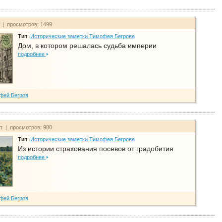
т | просмотров: 1499
Тип:
Исторические заметки Тимофея Бегрова
Дом, в котором решалась судьба империи
подробнее
фей Бегров
йт | просмотров: 980
Тип:
Исторические заметки Тимофея Бегрова
Из истории страхования посевов от градобития
подробнее
фей Бегров