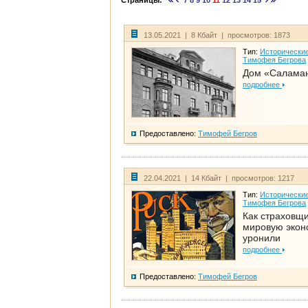
Страницы:
7
8
9
10
11
12
13
14
15
13.05.2021 | 8 Кбайт | просмотров: 1873
Тип:
Исторические
Тимофея Бегрова
Дом «Салама
подробнее
Предоставлено:
Тимофей Бегров
22.04.2021 | 14 Кбайт | просмотров: 1217
Тип:
Исторические
Тимофея Бегрова
Как страховщ
мировую экон
уронили
подробнее
Предоставлено:
Тимофей Бегров