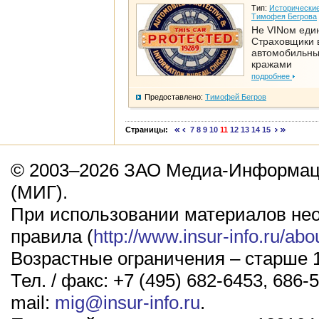
Тип:
Исторические
Тимофея Бегрова
Не VINом еди
Страховщики 
автомобильн
кражами
подробнее
Предоставлено:
Тимофей Бегров
Страницы:
7
8
9
10
11
12
13
14
15
© 2003–2026 ЗАО Медиа-Информаци
(МИГ).
При использовании материалов не
правила (
http://www.insur-info.ru/abo
Возрастные ограничения – старше 1
Тел. / факс: +7 (495) 682-6453, 686-5
mail:
mig@insur-info.ru
.