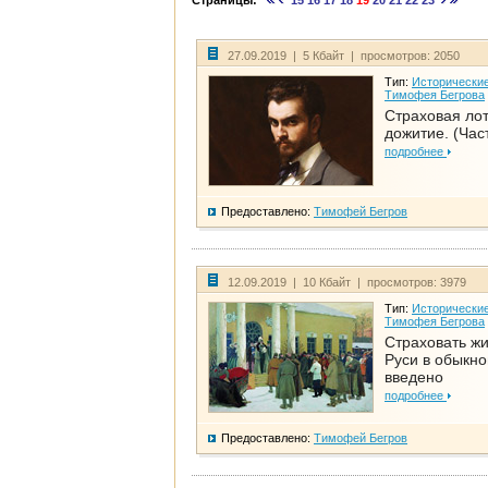
Страницы:
15
16
17
18
19
20
21
22
23
27.09.2019 | 5 Кбайт | просмотров: 2050
Тип:
Исторические
Тимофея Бегрова
Страховая ло
дожитие. (Част
подробнее
Предоставлено:
Тимофей Бегров
12.09.2019 | 10 Кбайт | просмотров: 3979
Тип:
Исторические
Тимофея Бегрова
Страховать ж
Руси в обыкно
введено
подробнее
Предоставлено:
Тимофей Бегров