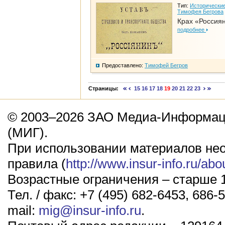
Тип:
Исторические
Тимофея Бегрова
Крах «Россия
подробнее
Предоставлено:
Тимофей Бегров
Страницы:
15
16
17
18
19
20
21
22
23
© 2003–2026 ЗАО Медиа-Информаци
(МИГ).
При использовании материалов не
правила (
http://www.insur-info.ru/abo
Возрастные ограничения – старше 1
Тел. / факс: +7 (495) 682-6453, 686-5
mail:
mig@insur-info.ru
.