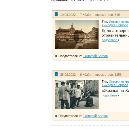
Страницы:
3
4
5
6
7
8
9
10
11
10.03.2022 | 7 Кбайт | просмотров: 819
Тип:
Исторические
Тимофея Бегрова
Дело антверп
отравительни
подробнее
Предоставлено:
Тимофей Бегров
25.02.2022 | 9 Кбайт | просмотров: 1253
Тип:
Исторические
Тимофея Бегрова
«Жизнь» на Х
подробнее
Предоставлено:
Тимофей Бегров