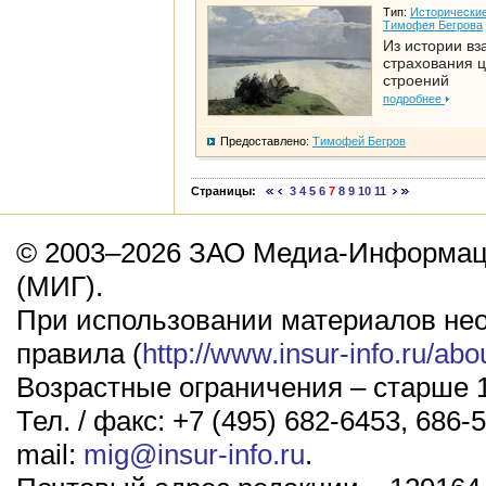
Тип:
Исторические
Тимофея Бегрова
Из истории вз
страхования 
строений
подробнее
Предоставлено:
Тимофей Бегров
Страницы:
3
4
5
6
7
8
9
10
11
© 2003–2026 ЗАО Медиа-Информаци
(МИГ).
При использовании материалов не
правила (
http://www.insur-info.ru/abo
Возрастные ограничения – старше 1
Тел. / факс: +7 (495) 682-6453, 686-5
mail:
mig@insur-info.ru
.