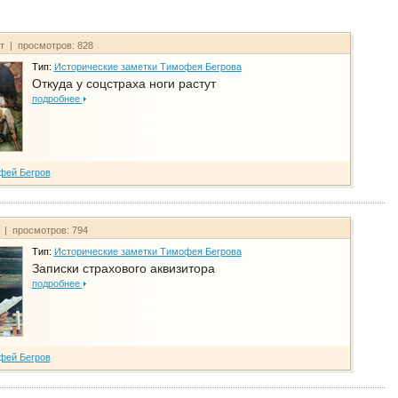
йт | просмотров: 828
Тип:
Исторические заметки Тимофея Бегрова
Откуда у соцстраха ноги растут
подробнее
фей Бегров
т | просмотров: 794
Тип:
Исторические заметки Тимофея Бегрова
Записки страхового аквизитора
подробнее
фей Бегров