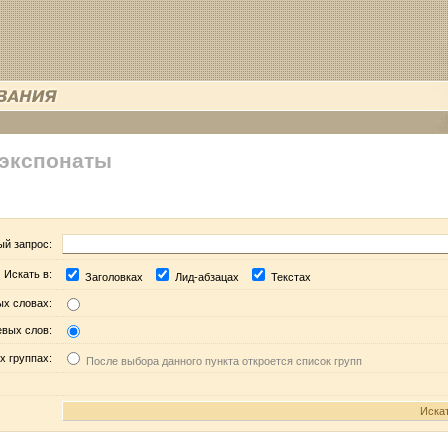
 экспонаты
ый запрос:
Искать в:
Заголовках
Лид-абзацах
Текстах
ых словах:
евых слов:
х группах:
После выбора данного пункта откроется список групп