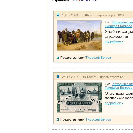
Страницы:
1
2
3
4
5
6
7
13.01.2023 | 8 Кбайт | просмотров: 826
Тип:
Исторические
Тимофея Бегрова
Хлеба и соци
страхования!
подробнее
Предоставлено:
Тимофей Бегров
24.12.2022 | 10 Кбайт | просмотров: 648
Тип:
Исторические
Тимофея Бегрова
О мелком шр
полисных усл
подробнее
Предоставлено:
Тимофей Бегров