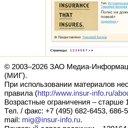
Тип:
Исторические
Тимофея Бегрова
Полис на дож
повезёт
подробнее
Предоставлено:
Тимофей Бегров
Страницы:
1
2
3
4
5
6
7
© 2003–2026 ЗАО Медиа-Информаци
(МИГ).
При использовании материалов не
правила (
http://www.insur-info.ru/abo
Возрастные ограничения – старше 1
Тел. / факс: +7 (495) 682-6453, 686-5
mail:
mig@insur-info.ru
.