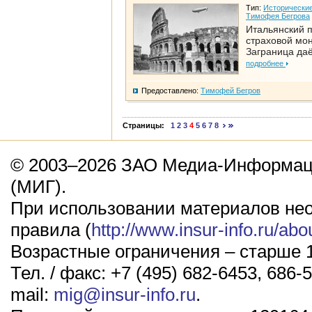
Тип:
Исторические
Тимофея Бегрова
Итальянский п
страховой мо
Заграница да
подробнее
Предоставлено:
Тимофей Бегров
Страницы:
1
2
3
4
5
6
7
8
© 2003–2026 ЗАО Медиа-Информаци
(МИГ).
При использовании материалов не
правила (
http://www.insur-info.ru/abo
Возрастные ограничения – старше 1
Тел. / факс: +7 (495) 682-6453, 686-5
mail:
mig@insur-info.ru
.