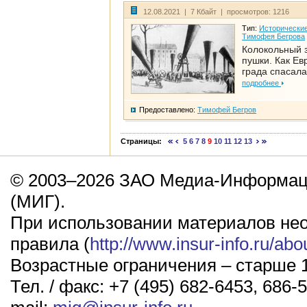
12.08.2021 | 7 Кбайт | просмотров: 1216
Тип:
Исторические
Тимофея Бегрова
Колокольный 
пушки. Как Ев
града спасала
подробнее
Предоставлено:
Тимофей Бегров
Страницы:
5
6
7
8
9
10
11
12
13
© 2003–2026 ЗАО Медиа-Информаци
(МИГ).
При использовании материалов не
правила (
http://www.insur-info.ru/abo
Возрастные ограничения – старше 1
Тел. / факс: +7 (495) 682-6453, 686-5