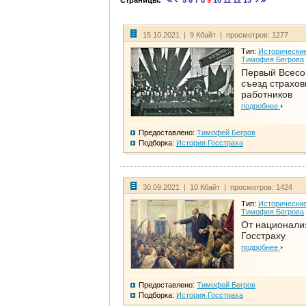
Страницы:
5
6
7
8
9
10
11
12
13
15.10.2021 | 9 Кбайт | просмотров: 1277
Тип:
Исторические
Тимофея Бегрова
Первый Всес
съезд страхо
работников
подробнее
Предоставлено:
Тимофей Бегров
Подборка:
История Госстраха
30.09.2021 | 10 Кбайт | просмотров: 1424
Тип:
Исторические
Тимофея Бегрова
От национали
Госстраху
подробнее
Предоставлено:
Тимофей Бегров
Подборка:
История Госстраха