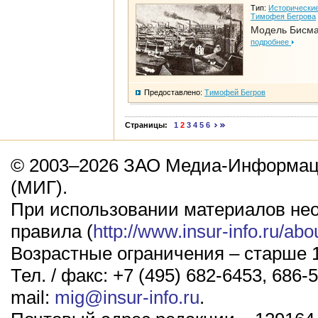
Тип:
Исторические
Тимофея Бегрова
Модель Бисм
подробнее
Предоставлено:
Тимофей Бегров
Страницы:
1
2
3
4
5
6
© 2003–2026 ЗАО Медиа-Информаци
(МИГ).
При использовании материалов не
правила (
http://www.insur-info.ru/abo
Возрастные ограничения – старше 1
Тел. / факс: +7 (495) 682-6453, 686-5
mail:
mig@insur-info.ru
.