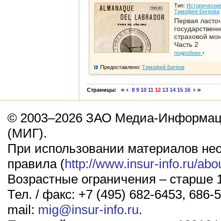
Тип:
Исторические
Тимофея Бегрова
Первая ласто
государствен
страховой мо
Часть 2
подробнее
Предоставлено:
Тимофей Бегров
Страницы:
8
9
10
11
12
13
14
15
16
© 2003–2026 ЗАО Медиа-Информаци
(МИГ).
При использовании материалов не
правила (
http://www.insur-info.ru/abo
Возрастные ограничения – старше 1
Тел. / факс: +7 (495) 682-6453, 686-5
mail:
mig@insur-info.ru
.