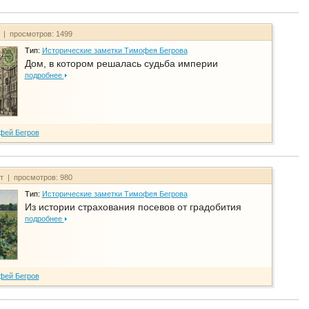
т | просмотров: 1499
Тип:
Исторические заметки Тимофея Бегрова
Дом, в котором решалась судьба империи
подробнее
фей Бегров
йт | просмотров: 980
Тип:
Исторические заметки Тимофея Бегрова
Из истории страхования посевов от градобития
подробнее
фей Бегров