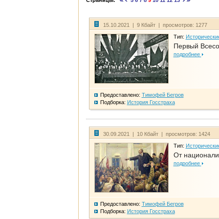
Страницы:
5
6
7
8
9
10
11
12
13
15.10.2021 | 9 Кбайт | просмотров: 1277
Тип:
Исторически
Первый Всесо
подробнее
Предоставлено:
Тимофей Бегров
Подборка:
История Госстраха
30.09.2021 | 10 Кбайт | просмотров: 1424
Тип:
Исторически
От национали
подробнее
Предоставлено:
Тимофей Бегров
Подборка:
История Госстраха