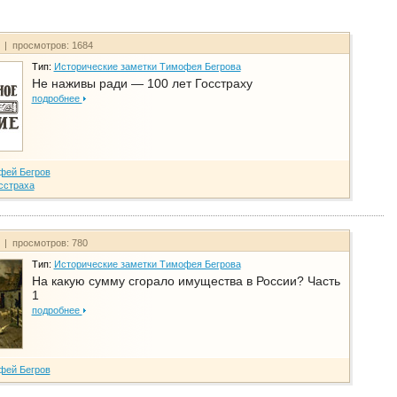
т | просмотров: 1684
Тип:
Исторические заметки Тимофея Бегрова
Не наживы ради — 100 лет Госстраху
подробнее
фей Бегров
сстраха
т | просмотров: 780
Тип:
Исторические заметки Тимофея Бегрова
На какую сумму сгорало имущества в России? Часть
1
подробнее
фей Бегров