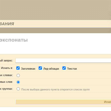
 экспонаты
ый запрос:
Искать в:
Заголовках
Лид-абзацах
Текстах
ых словах:
евых слов:
х группах:
После выбора данного пункта откроется список групп