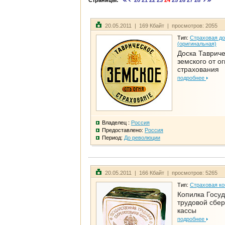
Страницы:
20
21
22
23
24
25
26
27
28
20.05.2011 | 169 Кбайт | просмотров: 2055
Тип:
Страховая до
(оригинальная)
Доска Тавриче
земского от о
страхования
подробнее
Владелец :
Россия
Предоставлено:
Россия
Период:
До революции
20.05.2011 | 166 Кбайт | просмотров: 5265
Тип:
Страховая ко
Копилка Госу
трудовой сбе
кассы
подробнее