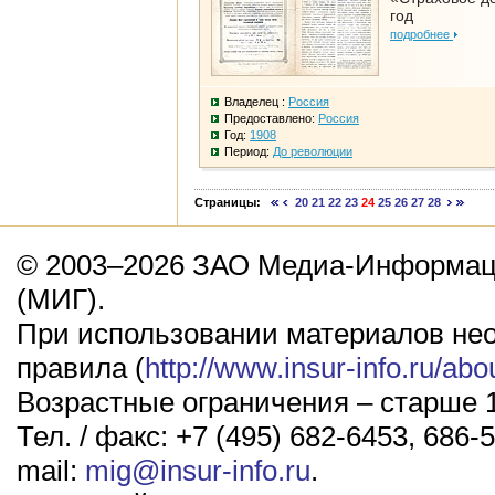
год
подробнее
Владелец :
Россия
Предоставлено:
Россия
Год:
1908
Период:
До революции
Страницы:
20
21
22
23
24
25
26
27
28
© 2003–2026 ЗАО Медиа-Информаци
(МИГ).
При использовании материалов не
правила (
http://www.insur-info.ru/abo
Возрастные ограничения – старше 1
Тел. / факс: +7 (495) 682-6453, 686-5
mail:
mig@insur-info.ru
.