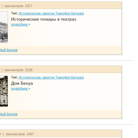
т | просмотров: 2317
Тип:
Исторические заметки Тимофея Бегрова
Исторические пожары в театрах
подробнее
фей Бегров
т | просмотров: 2128
Тип:
Исторические заметки Тимофея Бегрова
Дом Бенуа
подробнее
фей Бегров
йт | просмотров: 1467