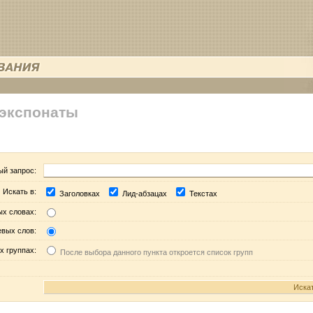
 экспонаты
ый запрос:
Искать в:
Заголовках
Лид-абзацах
Текстах
ых словах:
евых слов:
х группах:
После выбора данного пункта откроется список групп