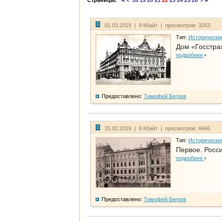
Страницы:
18
19
20
21
22
23
24
25
26
01.03.2019 | 9 Кбайт | просмотров: 3263
Тип:
Исторически
Дом «Госстра
подробнее
Предоставлено:
Тимофей Бегров
15.02.2019 | 9 Кбайт | просмотров: 4466
Тип:
Исторически
Первое. Росси
подробнее
Предоставлено:
Тимофей Бегров