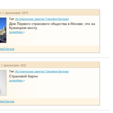
йт | просмотров: 3374
Тип:
Исторические заметки Тимофея Бегрова
Дом Первого страхового общества в Москве, что на
Кузнецком мосту
подробнее
фей Бегров
т | просмотров: 2011
Тип:
Исторические заметки Тимофея Бегрова
Страховой барон
подробнее
фей Бегров