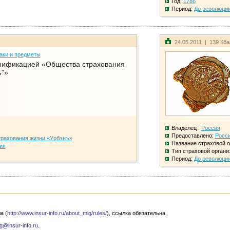
Год:
1786
Период:
До революци
24.05.2011 | 139 Кб
аки и предметы
нификацией «Общества страхования
ъ"»
Владелец :
Россия
Предоставлено:
Росс
рахования жизни «Урбэнъ»
Название страховой о
ия
Тип страховой органи
Период:
До революци
а (
http://www.insur-info.ru/about_mig/rules/
), ссылка обязательна.
g@insur-info.ru
.