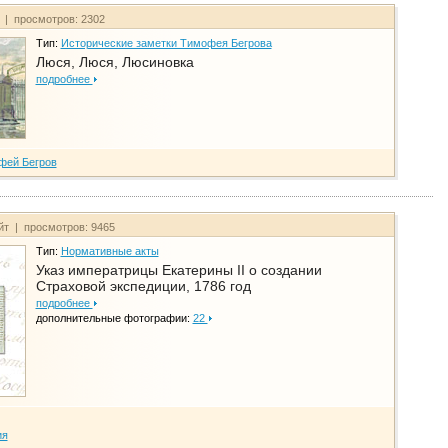
т | просмотров: 2302
Тип:
Исторические заметки Тимофея Бегрова
Люся, Люся, Люсиновка
подробнее
фей Бегров
айт | просмотров: 9465
Тип:
Нормативные акты
Указ императрицы Екатерины II о создании
Страховой экспедиции, 1786 год
подробнее
дополнительные фотографии:
22
ия