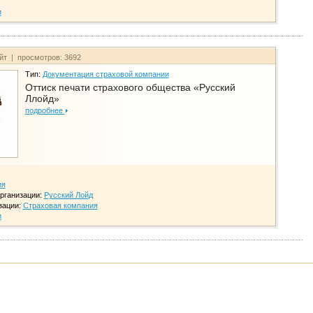
и
айт | просмотров: 3692
Тип:
Документация страховой компании
Оттиск печати страхового общества «Русский
Ллойд»
подробнее
ия
рганизации:
Русский Лойд
зации:
Страховая компания
и