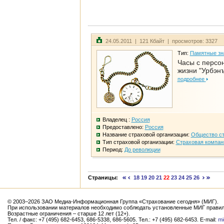
24.05.2011 | 121 Кбайт | просмотров: 3327
Тип:
Памятные зн
Часы с персо
жизни "Урбэн
подробнее
Владелец :
Россия
Предоставлено:
Россия
Название страховой организации:
Общество ст
Тип страховой организации:
Страховая компан
Период:
До революции
Страницы:
18
19
20
21
22
23
24
25
26
© 2003–2026 ЗАО Медиа-Информационная Группа «Страхование сегодня» (МИГ).
При использовании материалов необходимо соблюдать установленные МИГ правил
Возрастные ограничения – старше 12 лет (12+).
Тел. / факс: +7 (495) 682-6453, 686-5338, 686-5605. Тел.: +7 (495) 682-6453. E-mail:
mi