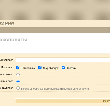
 экспонаты
ый запрос:
Искать в:
Заголовках
Лид-абзацах
Текстах
ых словах:
евых слов:
х группах:
После выбора данного пункта откроется список групп