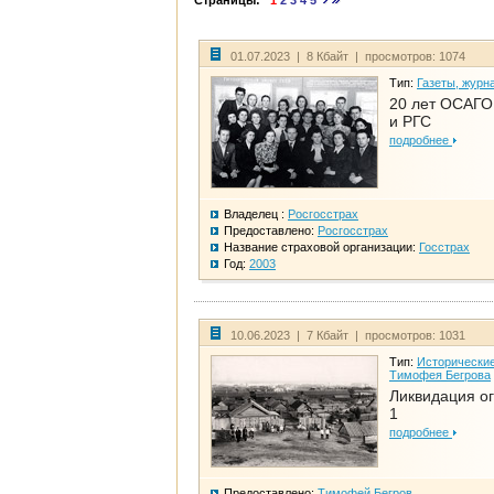
Страницы:
1
2
3
4
5
01.07.2023 | 8 Кбайт | просмотров: 1074
Тип:
Газеты, журн
20 лет ОСАГО.
и РГС
подробнее
Владелец :
Росгосстрах
Предоставлено:
Росгосстрах
Название страховой организации:
Госстрах
Год:
2003
10.06.2023 | 7 Кбайт | просмотров: 1031
Тип:
Исторические
Тимофея Бегрова
Ликвидация ог
1
подробнее
Предоставлено:
Тимофей Бегров