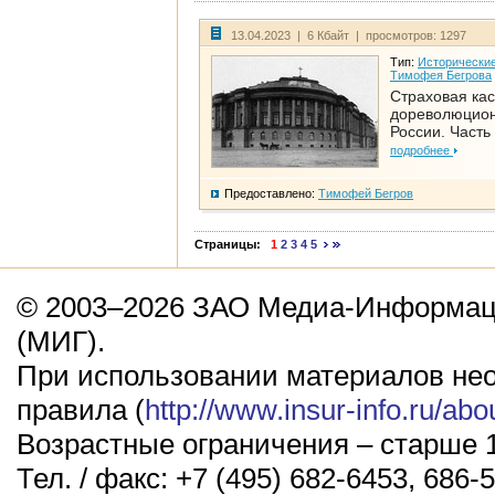
13.04.2023 | 6 Кбайт | просмотров: 1297
Тип:
Исторические
Тимофея Бегрова
Страховая кас
дореволюцио
России. Часть
подробнее
Предоставлено:
Тимофей Бегров
Страницы:
1
2
3
4
5
© 2003–2026 ЗАО Медиа-Информаци
(МИГ).
При использовании материалов не
правила (
http://www.insur-info.ru/abo
Возрастные ограничения – старше 1
Тел. / факс: +7 (495) 682-6453, 686-5