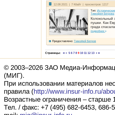
12.08.2021 | 7 Кбайт | просмотров: 1217
Тип:
Исторические
Тимофея Бегрова
Колокольный 
пушки. Как Ев
града спасала
подробнее
Предоставлено:
Тимофей Бегров
Страницы:
5
6
7
8
9
10
11
12
13
© 2003–2026 ЗАО Медиа-Информаци
(МИГ).
При использовании материалов не
правила (
http://www.insur-info.ru/abo
Возрастные ограничения – старше 1
Тел. / факс: +7 (495) 682-6453, 686-5