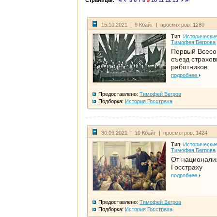
Страницы:
5
6
7
8
9
10
11
12
13
15.10.2021 | 9 Кбайт | просмотров: 1280
Тип:
Исторические
Тимофея Бегрова
Первый Всес
съезд страхо
работников
подробнее
Предоставлено:
Тимофей Бегров
Подборка:
История Госстраха
30.09.2021 | 10 Кбайт | просмотров: 1424
Тип:
Исторические
Тимофея Бегрова
От национали
Госстраху
подробнее
Предоставлено:
Тимофей Бегров
Подборка:
История Госстраха