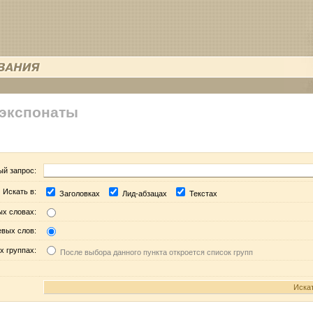
 экспонаты
ый запрос:
Искать в:
Заголовках
Лид-абзацах
Текстах
ых словах:
евых слов:
х группах:
После выбора данного пункта откроется список групп