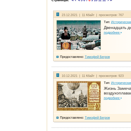
Страницы:
4
5
6
7
8
9
10
11
12
23.12.2021 | 11 Кбайт | просмотров: 767
Тип:
Исторически
Двенадцать д
подробнее
Предоставлено:
Тимофей Бегров
10.12.2021 | 11 Кбайт | просмотров: 923
Тип:
Исторически
Жизнь Замеча
воздухоплава
подробнее
Предоставлено:
Тимофей Бегров