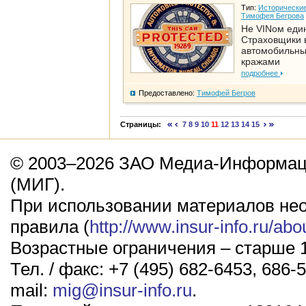
Тип:
Исторические
Тимофея Бегрова
Не VINом еди
Страховщики 
автомобильн
кражами
подробнее
Предоставлено:
Тимофей Бегров
Страницы:
7
8
9
10
11
12
13
14
15
© 2003–2026 ЗАО Медиа-Информаци
(МИГ).
При использовании материалов не
правила (
http://www.insur-info.ru/abo
Возрастные ограничения – старше 1
Тел. / факс: +7 (495) 682-6453, 686-5
mail:
mig@insur-info.ru
.