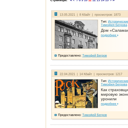
Страницы:
7
8
9
10
11
12
13
14
15
13.05.2021 | 8 Кбайт | просмотров: 1873
Тип:
Исторические
Тимофея Бегрова
Дом «Салама
подробнее
Предоставлено:
Тимофей Бегров
22.04.2021 | 14 Кбайт | просмотров: 1217
Тип:
Исторические
Тимофея Бегрова
Как страховщ
мировую экон
уронили
подробнее
Предоставлено:
Тимофей Бегров