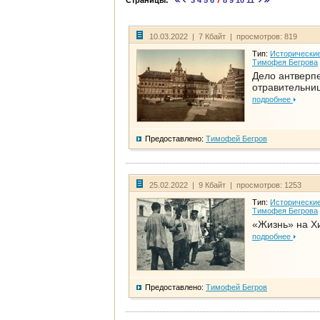
Страницы:
3
4
5
6
7
8
9
10
11
10.03.2022 | 7 Кбайт | просмотров: 819
Тип:
Исторические
Тимофея Бегрова
Дело антверп
отравительни
подробнее
Предоставлено:
Тимофей Бегров
25.02.2022 | 9 Кбайт | просмотров: 1253
Тип:
Исторические
Тимофея Бегрова
«Жизнь» на Х
подробнее
Предоставлено:
Тимофей Бегров