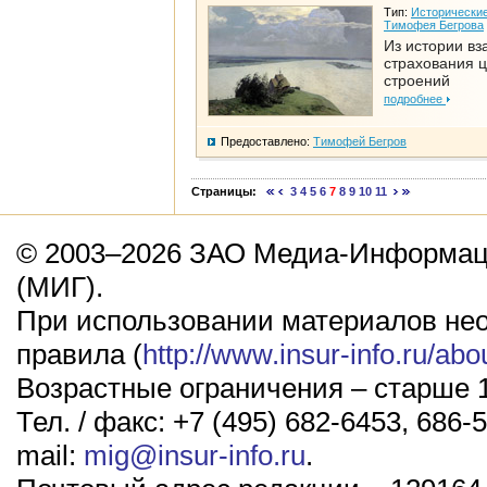
Тип:
Исторические
Тимофея Бегрова
Из истории вз
страхования 
строений
подробнее
Предоставлено:
Тимофей Бегров
Страницы:
3
4
5
6
7
8
9
10
11
© 2003–2026 ЗАО Медиа-Информаци
(МИГ).
При использовании материалов не
правила (
http://www.insur-info.ru/abo
Возрастные ограничения – старше 1
Тел. / факс: +7 (495) 682-6453, 686-5
mail:
mig@insur-info.ru
.