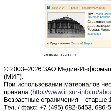
13.04.2023 | 6 Кбайт | просмотров: 1298
Тип:
Исторические
Тимофея Бегрова
Страховая кас
дореволюцио
России. Часть
подробнее
Предоставлено:
Тимофей Бегров
Страницы:
1
2
3
4
5
© 2003–2026 ЗАО Медиа-Информаци
(МИГ).
При использовании материалов не
правила (
http://www.insur-info.ru/abo
Возрастные ограничения – старше 1
Тел. / факс: +7 (495) 682-6453, 686-5