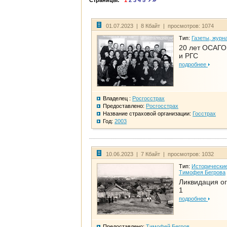
Страницы:
1
2
3
4
5
01.07.2023 | 8 Кбайт | просмотров: 1074
Тип:
Газеты, журн
20 лет ОСАГО.
и РГС
подробнее
Владелец :
Росгосстрах
Предоставлено:
Росгосстрах
Название страховой организации:
Госстрах
Год:
2003
10.06.2023 | 7 Кбайт | просмотров: 1032
Тип:
Исторические
Тимофея Бегрова
Ликвидация ог
1
подробнее
Предоставлено:
Тимофей Бегров