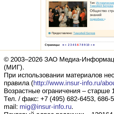
Тип:
Исторические
Тимофея Бегрова
Общество стр
знаний
подробнее
Предоставлено:
Тимофей Бегров
Страницы:
2
3
4
5
6
7
8
9
10
© 2003–2026 ЗАО Медиа-Информаци
(МИГ).
При использовании материалов не
правила (
http://www.insur-info.ru/abo
Возрастные ограничения – старше 1
Тел. / факс: +7 (495) 682-6453, 686-5
mail:
mig@insur-info.ru
.