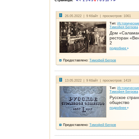
Страницы:
2
3
4
5
6
7
8
9
10
26.05.2022 | 9 Кбайт | просмотров: 1061
Тип:
Исторические
Тимофея Бегрова
Дом «Салама
ресторан «Вен
2
подробнее
Предоставлено:
Тимофей Бегров
13.05.2022 | 9 Кбайт | просмотров: 1419
Тип:
Исторические
Тимофея Бегрова
Русское страх
общество
подробнее
Предоставлено:
Тимофей Бегров