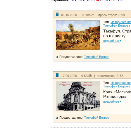
Страницы:
10
11
12
13
14
15
16
17
18
01.10.2020 | 11 Кбайт | просмотров: 1599
Тип:
Исторические
Тимофея Бегрова
Такафул. Стр
по шариату
подробнее
Предоставлено:
Тимофей Бегров
17.09.2020 | 9 Кбайт | просмотров: 2158
Тип:
Исторические
Тимофея Бегрова
Крах «Москов
Ротшильда»
подробнее
Предоставлено:
Тимофей Бегров