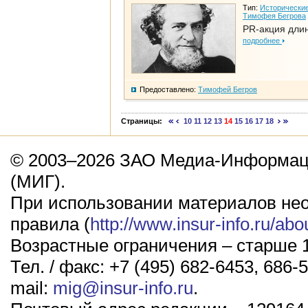
Тип:
Исторические
Тимофея Бегрова
PR-акция дли
подробнее
Предоставлено:
Тимофей Бегров
Страницы:
10
11
12
13
14
15
16
17
18
© 2003–2026 ЗАО Медиа-Информаци
(МИГ).
При использовании материалов не
правила (
http://www.insur-info.ru/abo
Возрастные ограничения – старше 1
Тел. / факс: +7 (495) 682-6453, 686-5
mail:
mig@insur-info.ru
.