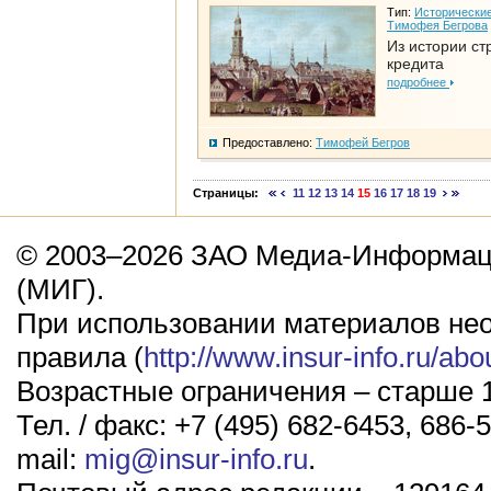
Тип:
Исторические
Тимофея Бегрова
Из истории ст
кредита
подробнее
Предоставлено:
Тимофей Бегров
Страницы:
11
12
13
14
15
16
17
18
19
© 2003–2026 ЗАО Медиа-Информаци
(МИГ).
При использовании материалов не
правила (
http://www.insur-info.ru/abo
Возрастные ограничения – старше 1
Тел. / факс: +7 (495) 682-6453, 686-5
mail:
mig@insur-info.ru
.