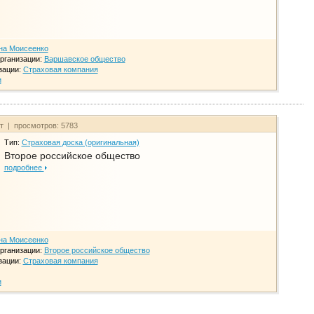
на Моисеенко
рганизации:
Варшавское общество
зации:
Страховая компания
и
йт | просмотров: 5783
Тип:
Страховая доска (оригинальная)
Второе российское общество
подробнее
на Моисеенко
рганизации:
Второе российское общество
зации:
Страховая компания
и