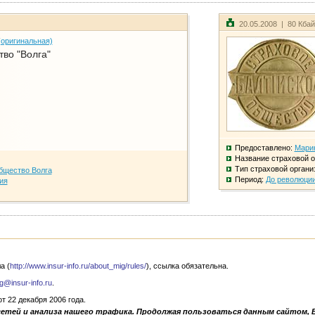
20.05.2008 | 80 Кба
(оригинальная)
во "Волга"
Предоставлено:
Мари
Название страховой о
Тип страховой органи
бщество Волга
Период:
До революци
ия
а (
http://www.insur-info.ru/about_mig/rules/
), ссылка обязательна.
g@insur-info.ru
.
 22 декабря 2006 года.
сетей и анализа нашего трафика. Продолжая пользоваться данным сайтом, 