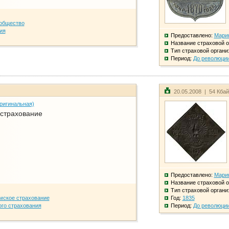
общество
ия
Предоставлено:
Мари
Название страховой о
Тип страховой органи
Период:
До революци
20.05.2008 | 54 Кба
ригинальная)
 страхование
Предоставлено:
Мари
Название страховой о
Тип страховой органи
мское страхование
Год:
1835
го страхования
Период:
До революци