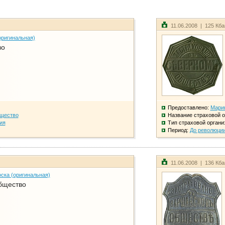
11.06.2008 | 125 Кб
оригинальная)
во
Предоставлено:
Мари
бщество
Название страховой о
ия
Тип страховой органи
Период:
До революци
11.06.2008 | 136 Кб
ска (оригинальная)
бщество