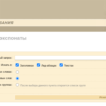
 экспонаты
ый запрос:
Искать в:
Заголовках
Лид-абзацах
Текстах
ых словах:
евых слов:
х группах:
После выбора данного пункта откроется список групп