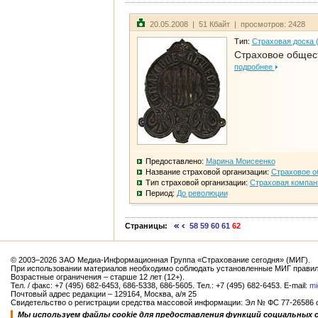
20.05.2008 | 51 Кбайт | просмотров: 2428
Тип:
Страховая доска 
Страховое общест
подробнее
Предоставлено:
Марина Моисеенко
Название страховой организации:
Страховое о
Тип страховой организации:
Страховая компан
Период:
До революции
Страницы:
58
59
60
61
62
© 2003–2026 ЗАО Медиа-Информационная Группа «Страхование сегодня» (МИГ).
При использовании материалов необходимо соблюдать установленные МИГ правил
Возрастные ограничения – старше 12 лет (12+).
Тел. / факс: +7 (495) 682-6453, 686-5338, 686-5605. Тел.: +7 (495) 682-6453. E-mail:
mi
Почтовый адрес редакции – 129164, Москва, а/я 25
Свидетельство о регистрации средства массовой информации: Эл № ФС 77-26586 от
Мы используем файлы cookie для предоставления функций социальных 