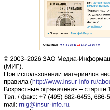
Тип:
Исторические
Тимофея Бегрова
Первая ласто
государствен
страховой мо
Часть 2
подробнее
Предоставлено:
Тимофей Бегров
Страницы:
8
9
10
11
12
13
14
15
16
© 2003–2026 ЗАО Медиа-Информаци
(МИГ).
При использовании материалов не
правила (
http://www.insur-info.ru/abo
Возрастные ограничения – старше 1
Тел. / факс: +7 (495) 682-6453, 686-5
mail:
mig@insur-info.ru
.