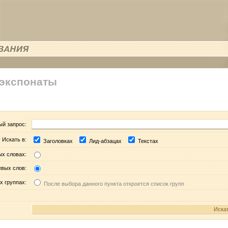
 экспонаты
ый запрос:
Искать в:
Заголовках
Лид-абзацах
Текстах
ых словах:
евых слов:
х группах:
После выбора данного пункта откроется список групп