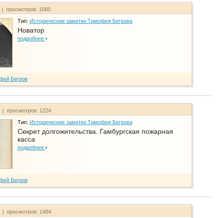
т | просмотров: 1060
Тип:
Исторические заметки Тимофея Бегрова
Новатор
подробнее
фей Бегров
т | просмотров: 1224
Тип:
Исторические заметки Тимофея Бегрова
Секрет долгожительства. Гамбургская пожарная
касса
подробнее
фей Бегров
т | просмотров: 1484