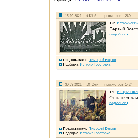
Страницы:
5
6
7
8
9
10
11
12
13
15.10.2021 | 9 Кбайт | просмотров: 1280
Тип:
Исторически
Первый Всесо
подробнее
Предоставлено:
Тимофей Бегров
Подборка:
История Госстраха
30.09.2021 | 10 Кбайт | просмотров: 1424
Тип:
Исторически
От национали
подробнее
Предоставлено:
Тимофей Бегров
Подборка:
История Госстраха