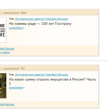
т | просмотров: 1684
Тип:
Исторические заметки Тимофея Бегрова
Не наживы ради — 100 лет Госстраху
подробнее
фей Бегров
сстраха
т | просмотров: 781
Тип:
Исторические заметки Тимофея Бегрова
На какую сумму сгорало имущества в России? Часть
1
подробнее
фей Бегров