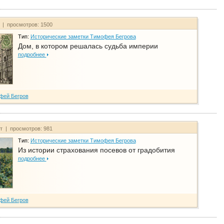
т | просмотров: 1500
Тип:
Исторические заметки Тимофея Бегрова
Дом, в котором решалась судьба империи
подробнее
фей Бегров
йт | просмотров: 981
Тип:
Исторические заметки Тимофея Бегрова
Из истории страхования посевов от градобития
подробнее
фей Бегров