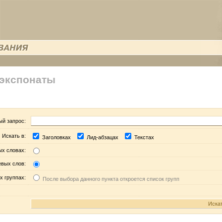
 экспонаты
ый запрос:
Искать в:
Заголовках
Лид-абзацах
Текстах
ых словах:
евых слов:
х группах:
После выбора данного пункта откроется список групп