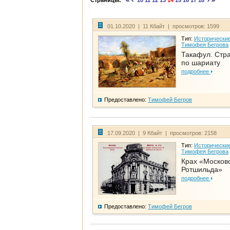
Страницы:
10
11
12
13
14
15
16
17
18
01.10.2020 | 11 Кбайт | просмотров: 1599
Тип:
Исторические
Тимофея Бегрова
Такафул. Стр
по шариату
подробнее
Предоставлено:
Тимофей Бегров
17.09.2020 | 9 Кбайт | просмотров: 2158
Тип:
Исторические
Тимофея Бегрова
Крах «Москов
Ротшильда»
подробнее
Предоставлено:
Тимофей Бегров