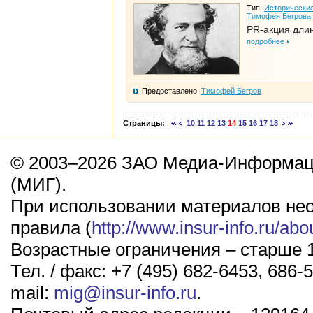
Тип:
Исторические
Тимофея Бегрова
PR-акция дли
подробнее
Предоставлено:
Тимофей Бегров
Страницы:
10
11
12
13
14
15
16
17
18
© 2003–2026 ЗАО Медиа-Информаци
(МИГ).
При использовании материалов не
правила (
http://www.insur-info.ru/abo
Возрастные ограничения – старше 1
Тел. / факс: +7 (495) 682-6453, 686-5
mail:
mig@insur-info.ru
.