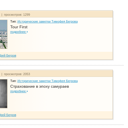
т | просмотров: 1299
Тип:
Исторические заметки Тимофея Бегрова
Tour First
подробнее
фей Бегров
т | просмотров: 2053
Тип:
Исторические заметки Тимофея Бегрова
Страхование в эпоху самураев
подробнее
фей Бегров