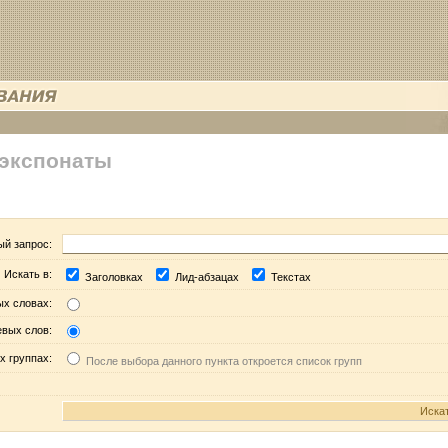
 экспонаты
ый запрос:
Искать в:
Заголовках
Лид-абзацах
Текстах
ых словах:
евых слов:
х группах:
После выбора данного пункта откроется список групп