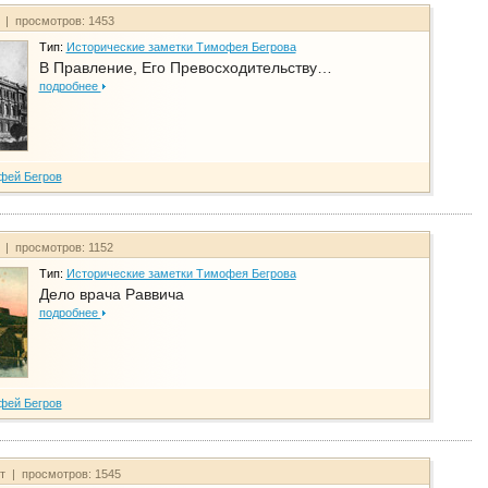
т | просмотров: 1453
Тип:
Исторические заметки Тимофея Бегрова
В Правление, Его Превосходительству…
подробнее
фей Бегров
т | просмотров: 1152
Тип:
Исторические заметки Тимофея Бегрова
Дело врача Раввича
подробнее
фей Бегров
йт | просмотров: 1545