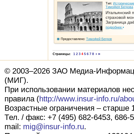
Тип:
Исторические
Тимофея Бегрова
Итальянский п
страховой мо
Заграница да
подробнее
Предоставлено:
Тимофей Бегров
Страницы:
1
2
3
4
5
6
7
8
© 2003–2026 ЗАО Медиа-Информаци
(МИГ).
При использовании материалов не
правила (
http://www.insur-info.ru/abo
Возрастные ограничения – старше 1
Тел. / факс: +7 (495) 682-6453, 686-5
mail:
mig@insur-info.ru
.